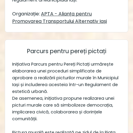
regulament al Municipiului Iași.
Organizație:
APTA - Alianța pentru
Promovarea Transportului Alternativ Iași
Parcurs pentru pereți pictați
Inițiativa Parcurs pentru Pereți Pictați urmărește
elaborarea unei proceduri simplificate de
aprobare a realizării picturilor murale în Municipiul
Iași și includerea acesteia într-un Regulament de
estetică urbană.
De asemenea, inițiativa propune realizarea unei
picturi murale care să simbolizeze democrația,
implicarea civică, colaborarea și dorințele
comunității.
Pictura murală este realizată pe zidul de la Piața