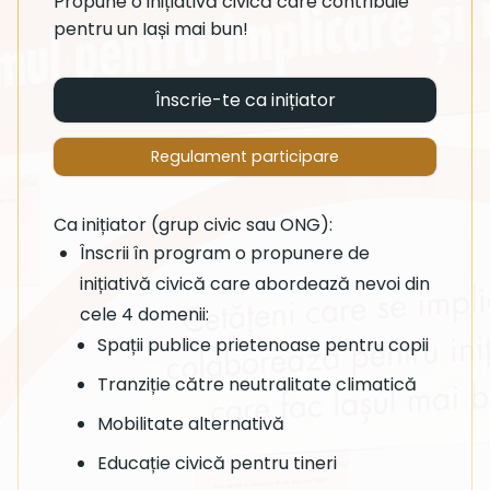
Propune o inițiativă civică care contribuie
pentru un Iași mai bun!
Înscrie-te ca inițiator
Regulament participare
Ca inițiator (grup civic sau ONG):
Înscrii în program o propunere de
inițiativă civică care abordează nevoi din
cele 4 domenii:
Spații publice prietenoase pentru copii
Tranziție către neutralitate climatică
Mobilitate alternativă
Educație civică pentru tineri