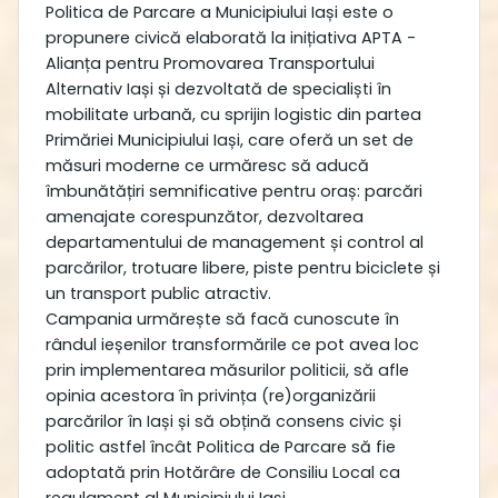
Politica de Parcare a Municipiului Iași este o
propunere civică elaborată la inițiativa APTA -
Alianța pentru Promovarea Transportului
Alternativ Iași și dezvoltată de specialiști în
mobilitate urbană, cu sprijin logistic din partea
Primăriei Municipiului Iași, care oferă un set de
măsuri moderne ce urmăresc să aducă
îmbunătățiri semnificative pentru oraș: parcări
amenajate corespunzător, dezvoltarea
departamentului de management și control al
parcărilor, trotuare libere, piste pentru biciclete și
un transport public atractiv.
Campania urmărește să facă cunoscute în
rândul ieșenilor transformările ce pot avea loc
prin implementarea măsurilor politicii, să afle
opinia acestora în privința (re)organizării
parcărilor în Iași și să obțină consens civic și
politic astfel încât Politica de Parcare să fie
adoptată prin Hotărâre de Consiliu Local ca