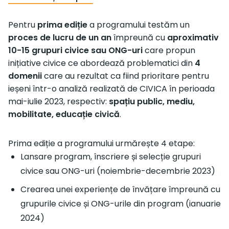
Pentru
prima ediție
a programului testăm un
proces de lucru de un an
împreună cu
aproximativ
10-15 grupuri civice sau ONG-uri
care propun
inițiative civice ce abordează problematici din
4
domenii
care au rezultat ca fiind prioritare pentru
ieșeni într-o analiză realizată de CIVICA în perioada
mai-iulie 2023, respectiv:
spațiu public, mediu,
mobilitate, educație civică
.
Prima ediție a programului urmărește 4 etape:
Lansare program, înscriere și selecție grupuri
civice sau ONG-uri (noiembrie-decembrie 2023)
Crearea unei experiențe de învățare împreună cu
grupurile civice și ONG-urile din program (ianuarie
2024)